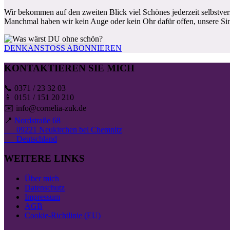
Wir bekommen auf den zweiten Blick viel Schönes jederzeit selbstvers
Manchmal haben wir kein Auge oder kein Ohr dafür offen, unsere Sin
DENKANSTOSS ABONNIEREN
KONTAKTIEREN SIE MICH
📞 0371 / 23 32 03
📱 0151 / 151 20 210
✉️ info@cornelia-zuk.de
📍
Nordstraße 68
09221 Neukirchen bei Chemnitz
Deutschland
WEITERE LINKS
Über mich
Datenschutz
Impressum
AGB
Cookie-Richtlinie (EU)