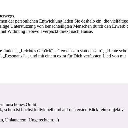
terwegs.
n der persönlichen Entwicklung laden Sie deshalb ein, die vielfältigen
eitige Unterstützung von benachteiligten Menschen durch den Erwerb d
d mit Widmung liebevoll verpackt direkt nach Hause.
e finden“, „Leichtes Gepäck“, „Gemeinsam statt einsam“, „Heute schon
n“, „Resonanz“… und mit einem extra für Dich verfassten Lied von mir
in unschönes Outfit.
 schön ist höchst individuell und auf den ersten Blick rein subjektiv.
em, Unlauterem, Ungerechtem…)