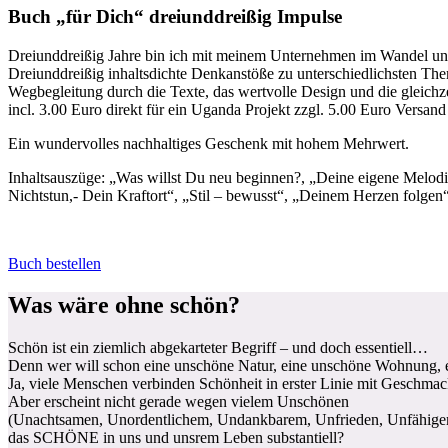
Buch „für Dich“ dreiunddreißig Impulse
Dreiunddreißig Jahre bin ich mit meinem Unternehmen im Wandel un
Dreiunddreißig inhaltsdichte Denkanstöße zu unterschiedlichsten Theme
Wegbegleitung durch die Texte, das wertvolle Design und die gleichz
incl. 3.00 Euro direkt für ein Uganda Projekt zzgl. 5.00 Euro Versan
Ein wundervolles nachhaltiges Geschenk mit hohem Mehrwert.
Inhaltsauszüge: „Was willst Du neu beginnen?, „Deine eigene Melodi
Nichtstun,- Dein Kraftort“, „Stil – bewusst“, „Deinem Herzen folge
Buch bestellen
Was wäre ohne schön?
Schön ist ein ziemlich abgekarteter Begriff – und doch essentiell…
Denn wer will schon eine unschöne Natur, eine unschöne Wohnung, e
Ja, viele Menschen verbinden Schönheit in erster Linie mit Geschmack,
Aber erscheint nicht gerade wegen vielem Unschönen
(Unachtsamen, Unordentlichem, Undankbarem, Unfrieden, Unfähig
das SCHÖNE in uns und unsrem Leben substantiell?