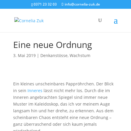
0371 23 32 03
info@cornelia-zuk.de
Eine neue Ordnung
3. Mai 2019
|
Denkanstösse
,
Wachstum
Ein kleines unscheinbares Pappröhrchen. Der Blick
in sein
Inneres
lässt nicht mehr los. Durch die im
Inneren angebrachten Spiegel sind immer neue
Muster im Kaleidoskop, das ich vor meinem Auge
langsam hin und her drehe, zu erkennen. Aus dem
scheinbaren Chaos entsteht eine neue Ordnung –
ganz überraschend oder sich kaum jemals
wiederholend.